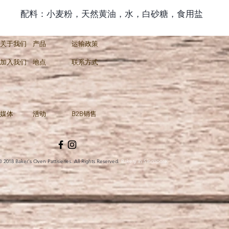
配料：小麦粉，天然黄油，水，白砂糖，食用盐
关于我们
产品
运输政策
加入我们
地点
联系方式
媒体
活动
B2B销售
© 2018 Baker's Oven Pattisieries. All Rights Reserved.
Bakery in Singapore.