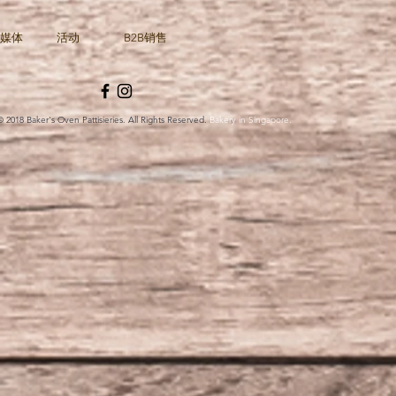
媒体
活动
B2B销售
© 2018 Baker's Oven Pattisieries. All Rights Reserved.
Bakery in Singapore.